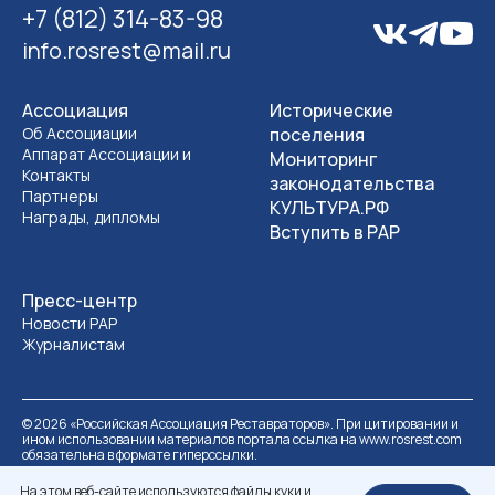
+7 (812) 314-83-98
info.rosrest@mail.ru
Ассоциация
Исторические
Об Ассоциации
поселения
Аппарат Ассоциации и
Мониторинг
Контакты
законодательства
Партнеры
КУЛЬТУРА.РФ
Награды, дипломы
Вступить в РАР
Пресс-центр
Новости РАР
Журналистам
©
2026
«Российская Ассоциация Реставраторов». При цитировании и
ином использовании материалов портала ссылка на www.rosrest.com
обязательна в формате гиперссылки.
Политика обработки персональных данных
Разработка сайта
На этом веб-сайте используются файлы куки и