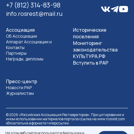
+7 (812) 314-83-98
info.rosrest@mail.ru
Ассоциация
Исторические
Об Ассоциации
поселения
Аппарат Ассоциации и
Мониторинг
Контакты
законодательства
Партнеры
КУЛЬТУРА.РФ
Награды, дипломы
Вступить в РАР
Пресс-центр
Новости РАР
Журналистам
©
2026
«Российская Ассоциация Реставраторов». При цитировании и
ином использовании материалов портала ссылка на www.rosrest.com
обязательна в формате гиперссылки.
Политика обработки персональных данных
Разработка сайта
На этом веб-сайте используются файлы куки и