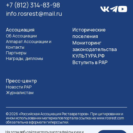
+7 (812) 314-83-98
info.rosrest@mail.ru
Ассоциация
Исторические
Об Ассоциации
поселения
Аппарат Ассоциации и
Мониторинг
Контакты
законодательства
Партнеры
КУЛЬТУРА.РФ
Награды, дипломы
Вступить в РАР
Пресс-центр
Новости РАР
Журналистам
©
2026
«Российская Ассоциация Реставраторов». При цитировании и
ином использовании материалов портала ссылка на www.rosrest.com
обязательна в формате гиперссылки.
Политика обработки персональных данных
Разработка сайта
На этом веб-сайте используются файлы куки и