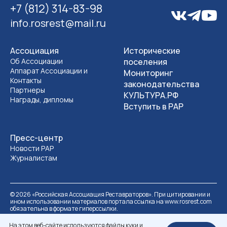
+7 (812) 314-83-98
info.rosrest@mail.ru
Ассоциация
Исторические
Об Ассоциации
поселения
Аппарат Ассоциации и
Мониторинг
Контакты
законодательства
Партнеры
КУЛЬТУРА.РФ
Награды, дипломы
Вступить в РАР
Пресс-центр
Новости РАР
Журналистам
©
2026
«Российская Ассоциация Реставраторов». При цитировании и
ином использовании материалов портала ссылка на www.rosrest.com
обязательна в формате гиперссылки.
Политика обработки персональных данных
Разработка сайта
На этом веб-сайте используются файлы куки и