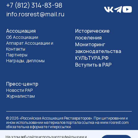
+7 (812) 314-83-98
info.rosrest@mail.ru
Ассоциация
Исторические
Об Ассоциации
поселения
Аппарат Ассоциации и
Мониторинг
Контакты
законодательства
Партнеры
КУЛЬТУРА.РФ
Награды, дипломы
Вступить в РАР
Пресс-центр
Новости РАР
Журналистам
©
2026
«Российская Ассоциация Реставраторов». При цитировании и
ином использовании материалов портала ссылка на www.rosrest.com
обязательна в формате гиперссылки.
Политика обработки персональных данных
Разработка сайта
На этом веб-сайте используются файлы куки и