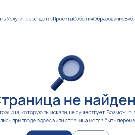
нты
Услуги
Пресс-центр
Проекты
События
Образование
Биб
траница не найде
траница, которую вы искали, не существует. Возможно, 
лись при вводе адреса или страница могла быть перем