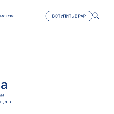
ВСТУПИТЬ В РАР
лиотека
на
вы
ещена