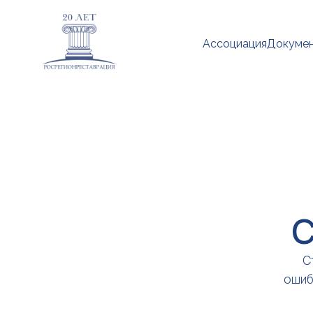
Ассоциация
Докуме
С
С
ошиб