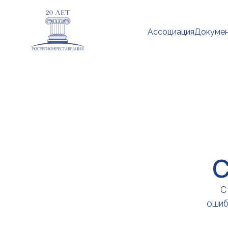
Ассоциация
Докуме
С
С
ошиб