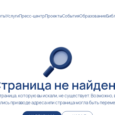
нты
Услуги
Пресс-центр
Проекты
События
Образование
Биб
траница не найде
траница, которую вы искали, не существует. Возможно, 
лись при вводе адреса или страница могла быть перем