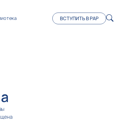
ВСТУПИТЬ В РАР
лиотека
на
вы
ещена