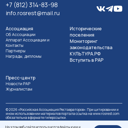
+7 (812) 314-83-98
info.rosrest@mail.ru
Ассоциация
Исторические
Об Ассоциации
поселения
Аппарат Ассоциации и
Мониторинг
Контакты
законодательства
Партнеры
КУЛЬТУРА.РФ
Награды, дипломы
Вступить в РАР
Пресс-центр
Новости РАР
Журналистам
©
2026
«Российская Ассоциация Реставраторов». При цитировании и
ином использовании материалов портала ссылка на www.rosrest.com
обязательна в формате гиперссылки.
Политика обработки персональных данных
Разработка сайта
На этом веб-сайте используются файлы куки и