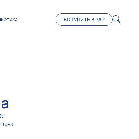
ВСТУПИТЬ В РАР
лиотека
на
вы
ещена