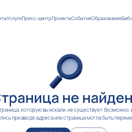
нты
Услуги
Пресс-центр
Проекты
События
Образование
Биб
траница не найде
траница, которую вы искали, не существует. Возможно, 
лись при вводе адреса или страница могла быть перем