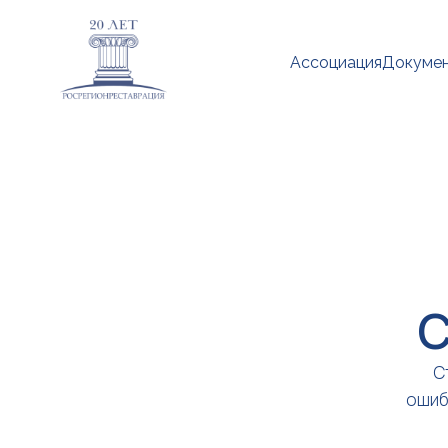
Ассоциация
Докуме
С
С
ошиб