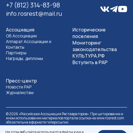
+7 (812) 314-83-98
info.rosrest@mail.ru
Ассоциация
Исторические
Об Ассоциации
поселения
Аппарат Ассоциации и
Мониторинг
Контакты
законодательства
Партнеры
КУЛЬТУРА.РФ
Награды, дипломы
Вступить в РАР
Пресс-центр
Новости РАР
Журналистам
©
2026
«Российская Ассоциация Реставраторов». При цитировании и
ином использовании материалов портала ссылка на www.rosrest.com
обязательна в формате гиперссылки.
Политика обработки персональных данных
Разработка сайта
На этом веб-сайте используются файлы куки и