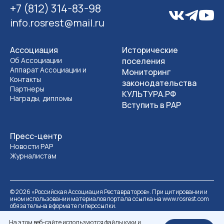
+7 (812) 314-83-98
info.rosrest@mail.ru
Ассоциация
Исторические
Об Ассоциации
поселения
Аппарат Ассоциации и
Мониторинг
Контакты
законодательства
Партнеры
КУЛЬТУРА.РФ
Награды, дипломы
Вступить в РАР
Пресс-центр
Новости РАР
Журналистам
©
2026
«Российская Ассоциация Реставраторов». При цитировании и
ином использовании материалов портала ссылка на www.rosrest.com
обязательна в формате гиперссылки.
Политика обработки персональных данных
Разработка сайта
На этом веб-сайте используются файлы куки и