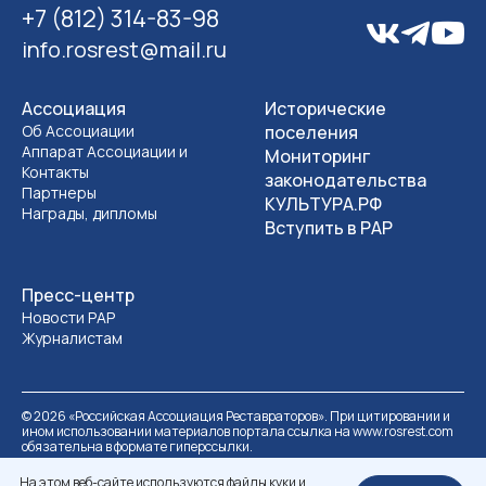
+7 (812) 314-83-98
info.rosrest@mail.ru
Ассоциация
Исторические
Об Ассоциации
поселения
Аппарат Ассоциации и
Мониторинг
Контакты
законодательства
Партнеры
КУЛЬТУРА.РФ
Награды, дипломы
Вступить в РАР
Пресс-центр
Новости РАР
Журналистам
©
2026
«Российская Ассоциация Реставраторов». При цитировании и
ином использовании материалов портала ссылка на www.rosrest.com
обязательна в формате гиперссылки.
Политика обработки персональных данных
Разработка сайта
На этом веб-сайте используются файлы куки и