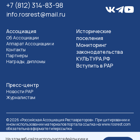
+7 (812) 314-83-98
info.rosrest@mail.ru
Ассоциация
Исторические
Об Ассоциации
поселения
Аппарат Ассоциации и
Мониторинг
Контакты
законодательства
Партнеры
КУЛЬТУРА.РФ
Награды, дипломы
Вступить в РАР
Пресс-центр
Новости РАР
Журналистам
©
2026
«Российская Ассоциация Реставраторов». При цитировании и
ином использовании материалов портала ссылка на www.rosrest.com
обязательна в формате гиперссылки.
Политика обработки персональных данных
Разработка сайта
На этом веб-сайте используются файлы куки и