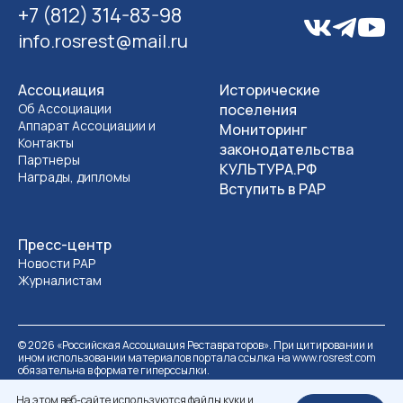
+7 (812) 314-83-98
info.rosrest@mail.ru
Ассоциация
Исторические
Об Ассоциации
поселения
Аппарат Ассоциации и
Мониторинг
Контакты
законодательства
Партнеры
КУЛЬТУРА.РФ
Награды, дипломы
Вступить в РАР
Пресс-центр
Новости РАР
Журналистам
©
2026
«Российская Ассоциация Реставраторов». При цитировании и
ином использовании материалов портала ссылка на www.rosrest.com
обязательна в формате гиперссылки.
Политика обработки персональных данных
Разработка сайта
На этом веб-сайте используются файлы куки и