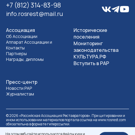
+7 (812) 314-83-98
info.rosrest@mail.ru
Ассоциация
Исторические
Об Ассоциации
поселения
Аппарат Ассоциации и
Мониторинг
Контакты
законодательства
Партнеры
КУЛЬТУРА.РФ
Награды, дипломы
Вступить в РАР
Пресс-центр
Новости РАР
Журналистам
©
2026
«Российская Ассоциация Реставраторов». При цитировании и
ином использовании материалов портала ссылка на www.rosrest.com
обязательна в формате гиперссылки.
Политика обработки персональных данных
Разработка сайта
На этом веб-сайте используются файлы куки и