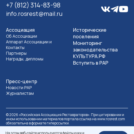
+7 (812) 314-83-98
info.rosrest@mail.ru
Ассоциация
Исторические
Об Ассоциации
поселения
Аппарат Ассоциации и
Мониторинг
Контакты
законодательства
Партнеры
КУЛЬТУРА.РФ
Награды, дипломы
Вступить в РАР
Пресс-центр
Новости РАР
Журналистам
©
2026
«Российская Ассоциация Реставраторов». При цитировании и
ином использовании материалов портала ссылка на www.rosrest.com
обязательна в формате гиперссылки.
Политика обработки персональных данных
Разработка сайта
На этом веб-сайте используются файлы куки и