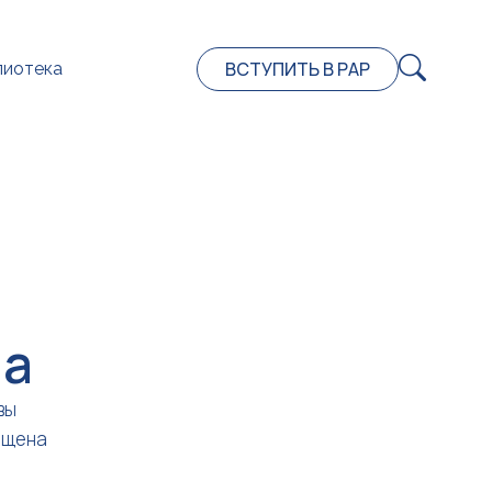
ВСТУПИТЬ В РАР
лиотека
на
вы
ещена