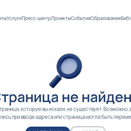
нты
Услуги
Пресс-центр
Проекты
События
Образование
Биб
траница не найде
траница, которую вы искали, не существует. Возможно, 
лись при вводе адреса или страница могла быть перем