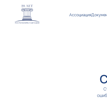
Ассоциация
Докуме
С
С
ошиб