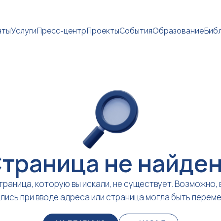
нты
Услуги
Пресс-центр
Проекты
События
Образование
Биб
траница не найде
траница, которую вы искали, не существует. Возможно, 
лись при вводе адреса или страница могла быть перем