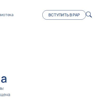
ВСТУПИТЬ В РАР
лиотека
на
вы
ещена