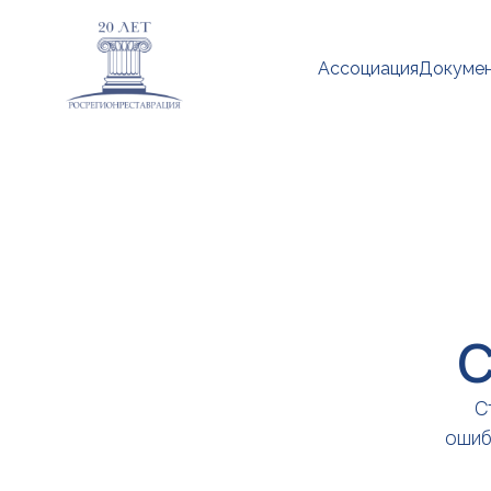
Ассоциация
Докуме
С
С
ошиб