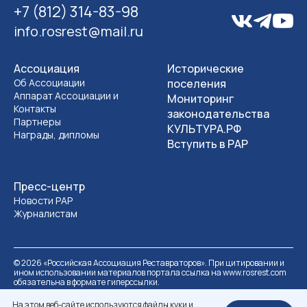
+7 (812) 314-83-98
info.rosrest@mail.ru
Ассоциация
Исторические
Об Ассоциации
поселения
Аппарат Ассоциации и
Мониторинг
Контакты
законодательства
Партнеры
КУЛЬТУРА.РФ
Награды, дипломы
Вступить в РАР
Пресс-центр
Новости РАР
Журналистам
©
2026
«Российская Ассоциация Реставраторов». При цитировании и
ином использовании материалов портала ссылка на www.rosrest.com
обязательна в формате гиперссылки.
Политика обработки персональных данных
Разработка сайта
На этом веб-сайте используются файлы куки и