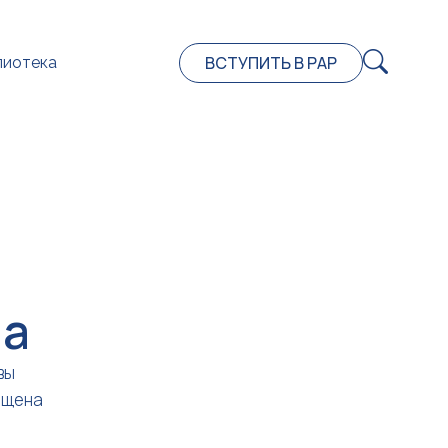
ВСТУПИТЬ В РАР
лиотека
на
вы
ещена