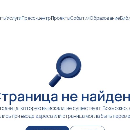
нты
Услуги
Пресс-центр
Проекты
События
Образование
Биб
траница не найде
траница, которую вы искали, не существует. Возможно, 
лись при вводе адреса или страница могла быть перем