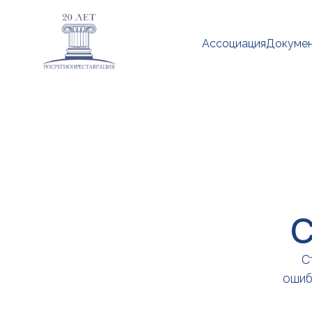
Ассоциация
Докуме
С
С
ошиб