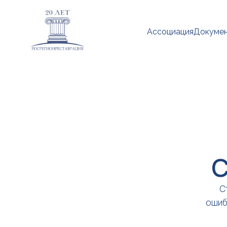
Ассоциация
Докуме
С
С
ошиб