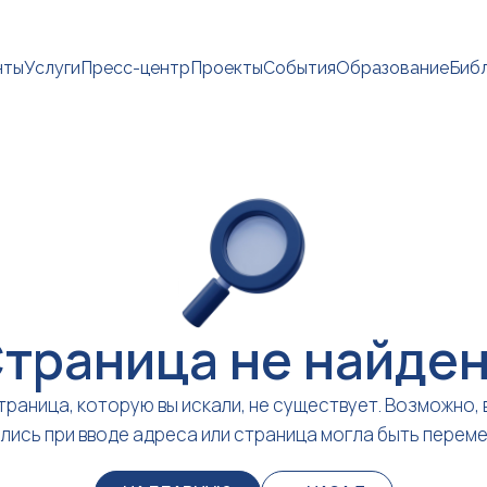
нты
Услуги
Пресс-центр
Проекты
События
Образование
Биб
траница не найде
траница, которую вы искали, не существует. Возможно, 
лись при вводе адреса или страница могла быть перем