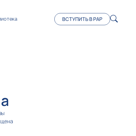
ВСТУПИТЬ В РАР
лиотека
на
вы
ещена