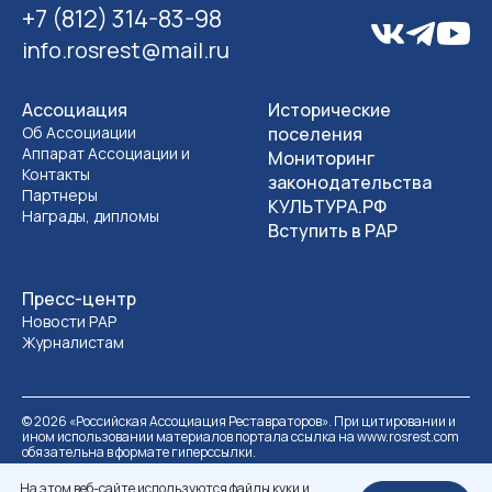
+7 (812) 314-83-98
info.rosrest@mail.ru
Ассоциация
Исторические
Об Ассоциации
поселения
Аппарат Ассоциации и
Мониторинг
Контакты
законодательства
Партнеры
КУЛЬТУРА.РФ
Награды, дипломы
Вступить в РАР
Пресс-центр
Новости РАР
Журналистам
©
2026
«Российская Ассоциация Реставраторов». При цитировании и
ином использовании материалов портала ссылка на www.rosrest.com
обязательна в формате гиперссылки.
Политика обработки персональных данных
Разработка сайта
На этом веб-сайте используются файлы куки и