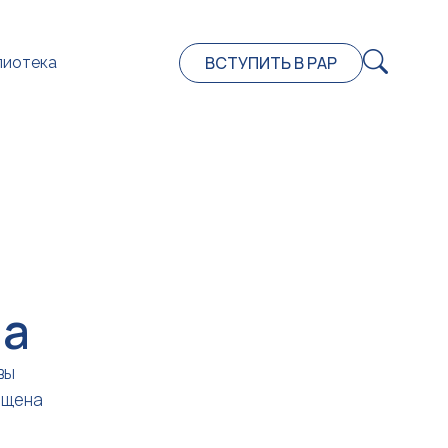
ВСТУПИТЬ В РАР
лиотека
на
вы
ещена