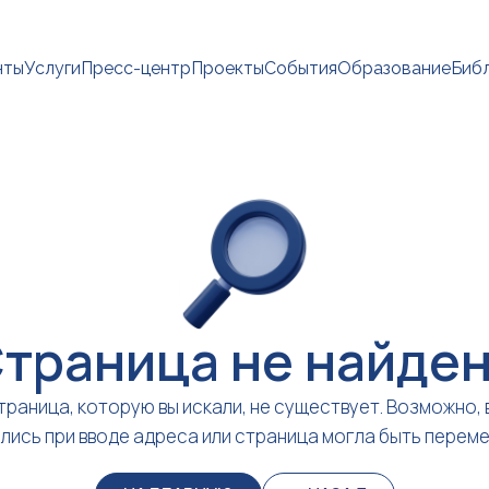
нты
Услуги
Пресс-центр
Проекты
События
Образование
Биб
траница не найде
траница, которую вы искали, не существует. Возможно, 
лись при вводе адреса или страница могла быть перем