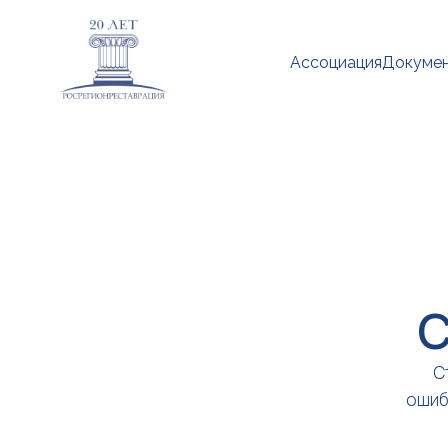
Ассоциация
Докуме
С
С
ошиб