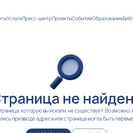
нты
Услуги
Пресс-центр
Проекты
События
Образование
Биб
траница не найде
траница, которую вы искали, не существует. Возможно, 
лись при вводе адреса или страница могла быть перем