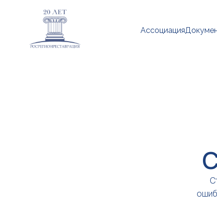
Ассоциация
Докуме
С
С
ошиб