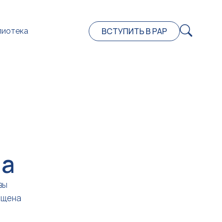
ВСТУПИТЬ В РАР
лиотека
на
вы
ещена