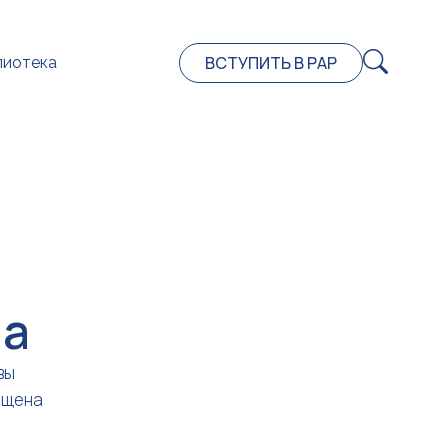
ВСТУПИТЬ В РАР
лиотека
на
вы
ещена