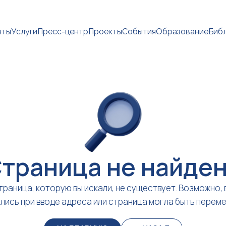
нты
Услуги
Пресс-центр
Проекты
События
Образование
Биб
траница не найде
траница, которую вы искали, не существует. Возможно, 
лись при вводе адреса или страница могла быть перем