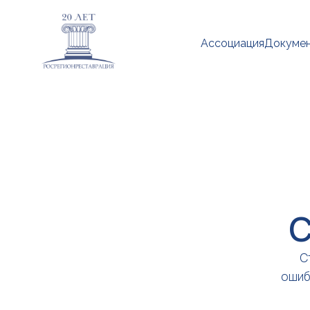
Ассоциация
Докуме
С
С
ошиб