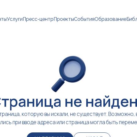
нты
Услуги
Пресс-центр
Проекты
События
Образование
Биб
траница не найде
траница, которую вы искали, не существует. Возможно, 
лись при вводе адреса или страница могла быть перем