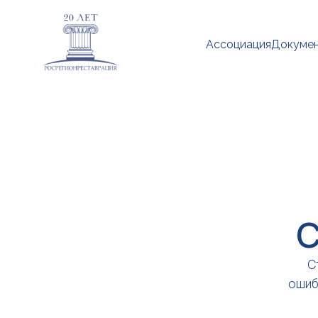
Ассоциация
Докуме
С
С
ошиб