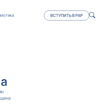
ВСТУПИТЬ В РАР
лиотека
на
вы
ещена