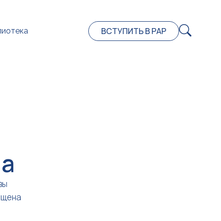
ВСТУПИТЬ В РАР
лиотека
на
вы
ещена