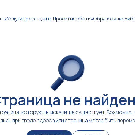
нты
Услуги
Пресс-центр
Проекты
События
Образование
Биб
траница не найде
траница, которую вы искали, не существует. Возможно, 
лись при вводе адреса или страница могла быть перем