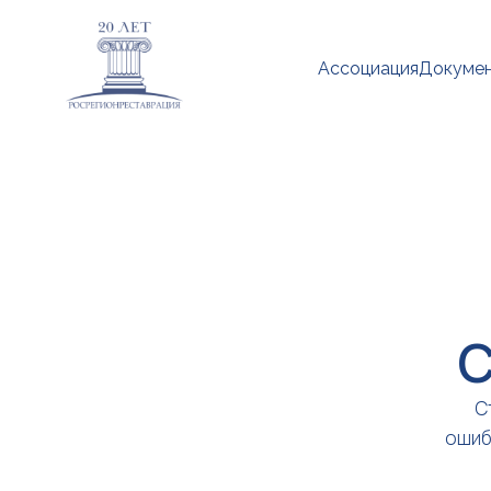
Ассоциация
Докуме
С
С
ошиб