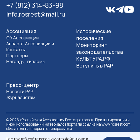
+7 (812) 314-83-98
info.rosrest@mail.ru
Ассоциация
Исторические
Об Ассоциации
поселения
Аппарат Ассоциации и
Мониторинг
Контакты
законодательства
Партнеры
КУЛЬТУРА.РФ
Награды, дипломы
Вступить в РАР
Пресс-центр
Новости РАР
Журналистам
©
2026
«Российская Ассоциация Реставраторов». При цитировании и
ином использовании материалов портала ссылка на www.rosrest.com
обязательна в формате гиперссылки.
Политика обработки персональных данных
Разработка сайта
На этом веб-сайте используются файлы куки и