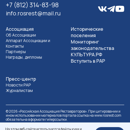
+7 (812) 314-83-98
info.rosrest@mail.ru
Ассоциация
Исторические
Об Ассоциации
поселения
Аппарат Ассоциации и
Мониторинг
Контакты
законодательства
Партнеры
КУЛЬТУРА.РФ
Награды, дипломы
Вступить в РАР
Пресс-центр
Новости РАР
Журналистам
©
2026
«Российская Ассоциация Реставраторов». При цитировании и
ином использовании материалов портала ссылка на www.rosrest.com
обязательна в формате гиперссылки.
Политика обработки персональных данных
Разработка сайта
На этом веб-сайте используются файлы куки и