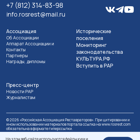
+7 (812) 314-83-98
info.rosrest@mail.ru
Ассоциация
Исторические
Об Ассоциации
поселения
Аппарат Ассоциации и
Мониторинг
Контакты
законодательства
Партнеры
КУЛЬТУРА.РФ
Награды, дипломы
Вступить в РАР
Пресс-центр
Новости РАР
Журналистам
©
2026
«Российская Ассоциация Реставраторов». При цитировании и
ином использовании материалов портала ссылка на www.rosrest.com
обязательна в формате гиперссылки.
Политика обработки персональных данных
Разработка сайта
На этом веб-сайте используются файлы куки и