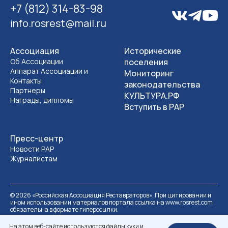
+7 (812) 314-83-98
info.rosrest@mail.ru
Ассоциация
Исторические
Об Ассоциации
поселения
Аппарат Ассоциации и
Мониторинг
Контакты
законодательства
Партнеры
КУЛЬТУРА.РФ
Награды, дипломы
Вступить в РАР
Пресс-центр
Новости РАР
Журналистам
©
2026
«Российская Ассоциация Реставраторов». При цитировании и
ином использовании материалов портала ссылка на www.rosrest.com
обязательна в формате гиперссылки.
Политика обработки персональных данных
Разработка сайта
На этом веб-сайте используются файлы куки и