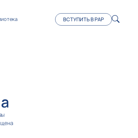
ВСТУПИТЬ В РАР
лиотека
на
вы
ещена