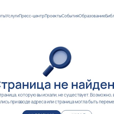
нты
Услуги
Пресс-центр
Проекты
События
Образование
Биб
траница не найде
траница, которую вы искали, не существует. Возможно, 
лись при вводе адреса или страница могла быть перем