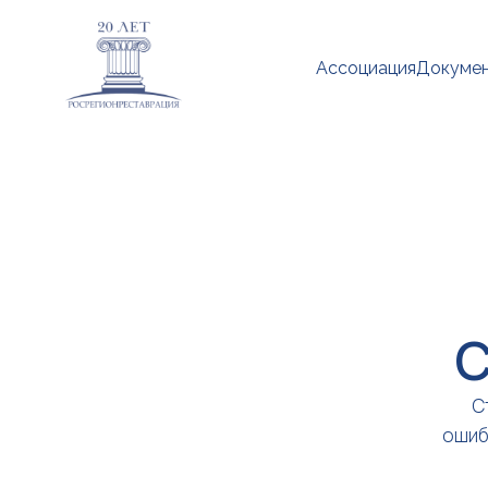
Ассоциация
Докуме
С
С
ошиб