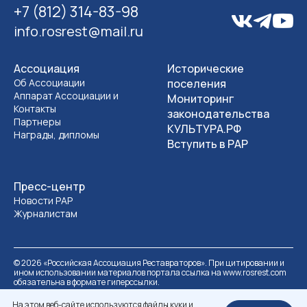
+7 (812) 314-83-98
info.rosrest@mail.ru
Ассоциация
Исторические
Об Ассоциации
поселения
Аппарат Ассоциации и
Мониторинг
Контакты
законодательства
Партнеры
КУЛЬТУРА.РФ
Награды, дипломы
Вступить в РАР
Пресс-центр
Новости РАР
Журналистам
©
2026
«Российская Ассоциация Реставраторов». При цитировании и
ином использовании материалов портала ссылка на www.rosrest.com
обязательна в формате гиперссылки.
Политика обработки персональных данных
Разработка сайта
На этом веб-сайте используются файлы куки и