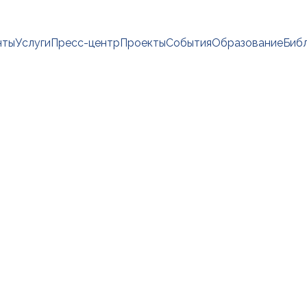
нты
Услуги
Пресс-центр
Проекты
События
Образование
Биб