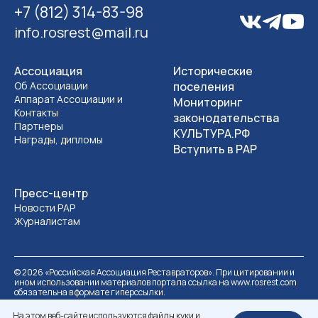
+7 (812) 314-83-98
info.rosrest@mail.ru
Ассоциация
Исторические
Об Ассоциации
поселения
Аппарат Ассоциации и
Мониторинг
Контакты
законодательства
Партнеры
КУЛЬТУРА.РФ
Награды, дипломы
Вступить в РАР
Пресс-центр
Новости РАР
Журналистам
©
2026
«Российская Ассоциация Реставраторов». При цитировании и
ином использовании материалов портала ссылка на www.rosrest.com
обязательна в формате гиперссылки.
Политика обработки персональных данных
Разработка сайта
На этом веб-сайте используются файлы куки и