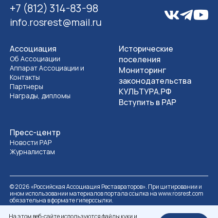
+7 (812) 314-83-98
info.rosrest@mail.ru
Ассоциация
Исторические
Об Ассоциации
поселения
Аппарат Ассоциации и
Мониторинг
Контакты
законодательства
Партнеры
КУЛЬТУРА.РФ
Награды, дипломы
Вступить в РАР
Пресс-центр
Новости РАР
Журналистам
©
2026
«Российская Ассоциация Реставраторов». При цитировании и
ином использовании материалов портала ссылка на www.rosrest.com
обязательна в формате гиперссылки.
Политика обработки персональных данных
Разработка сайта
На этом веб-сайте используются файлы куки и