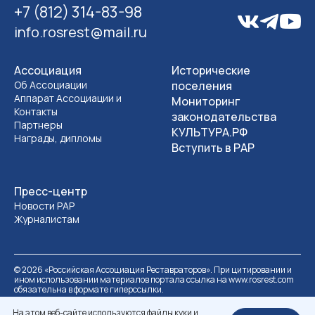
+7 (812) 314-83-98
info.rosrest@mail.ru
Ассоциация
Исторические
Об Ассоциации
поселения
Аппарат Ассоциации и
Мониторинг
Контакты
законодательства
Партнеры
КУЛЬТУРА.РФ
Награды, дипломы
Вступить в РАР
Пресс-центр
Новости РАР
Журналистам
©
2026
«Российская Ассоциация Реставраторов». При цитировании и
ином использовании материалов портала ссылка на www.rosrest.com
обязательна в формате гиперссылки.
Политика обработки персональных данных
Разработка сайта
На этом веб-сайте используются файлы куки и