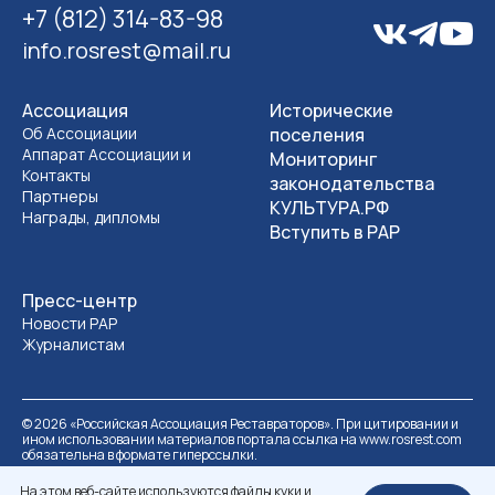
+7 (812) 314-83-98
info.rosrest@mail.ru
Ассоциация
Исторические
Об Ассоциации
поселения
Аппарат Ассоциации и
Мониторинг
Контакты
законодательства
Партнеры
КУЛЬТУРА.РФ
Награды, дипломы
Вступить в РАР
Пресс-центр
Новости РАР
Журналистам
©
2026
«Российская Ассоциация Реставраторов». При цитировании и
ином использовании материалов портала ссылка на www.rosrest.com
обязательна в формате гиперссылки.
Политика обработки персональных данных
Разработка сайта
На этом веб-сайте используются файлы куки и