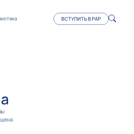
ВСТУПИТЬ В РАР
лиотека
на
вы
ещена