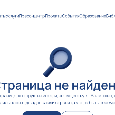
нты
Услуги
Пресс-центр
Проекты
События
Образование
Биб
траница не найде
траница, которую вы искали, не существует. Возможно, 
лись при вводе адреса или страница могла быть перем