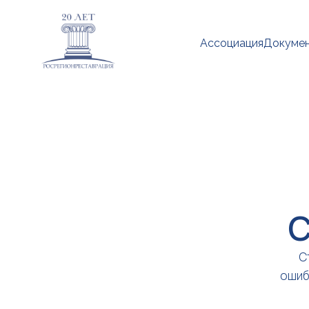
Ассоциация
Докуме
С
С
ошиб