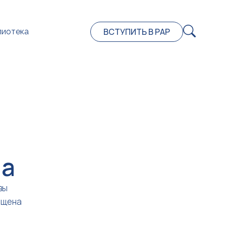
ВСТУПИТЬ В РАР
лиотека
на
вы
ещена