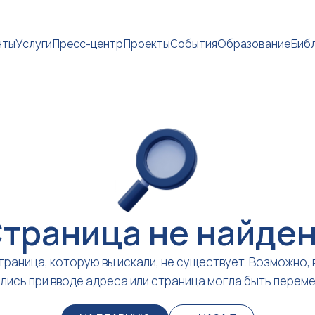
нты
Услуги
Пресс-центр
Проекты
События
Образование
Биб
траница не найде
траница, которую вы искали, не существует. Возможно, 
лись при вводе адреса или страница могла быть перем