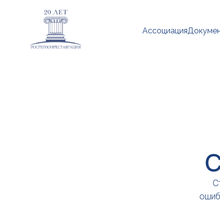
Ассоциация
Докуме
С
С
ошиб