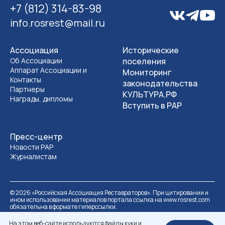
+7 (812) 314-83-98
info.rosrest@mail.ru
Ассоциация
Исторические
Об Ассоциации
поселения
Аппарат Ассоциации и
Мониторинг
Контакты
законодательства
Партнеры
КУЛЬТУРА.РФ
Награды, дипломы
Вступить в РАР
Пресс-центр
Новости РАР
Журналистам
©
2026
«Российская Ассоциация Реставраторов». При цитировании и
ином использовании материалов портала ссылка на www.rosrest.com
обязательна в формате гиперссылки.
Политика обработки персональных данных
Разработка сайта
На этом веб-сайте используются файлы куки и