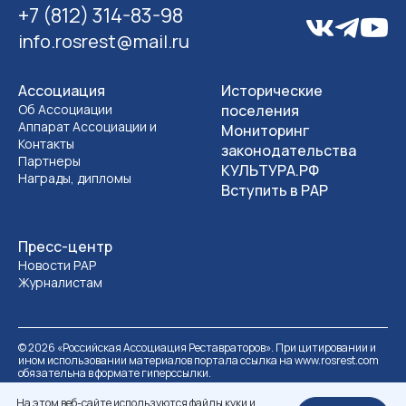
+7 (812) 314-83-98
info.rosrest@mail.ru
Ассоциация
Исторические
Об Ассоциации
поселения
Аппарат Ассоциации и
Мониторинг
Контакты
законодательства
Партнеры
КУЛЬТУРА.РФ
Награды, дипломы
Вступить в РАР
Пресс-центр
Новости РАР
Журналистам
©
2026
«Российская Ассоциация Реставраторов». При цитировании и
ином использовании материалов портала ссылка на www.rosrest.com
обязательна в формате гиперссылки.
Политика обработки персональных данных
Разработка сайта
На этом веб-сайте используются файлы куки и