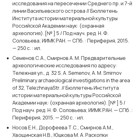
исследования на пересечении Среднего пр. и 7-й
линии Васильевского острова // Бюллетень
Института истории материальной культуры
Российской Академии наук: (охранная
археология). [№ ] 5 / Под науч. ред. Н. Ф.
Соловьева; ИИМК РАН. — СПб. : Периферия, 2015.
— 250 с. : ил.
Семенов С.А., Смирнов А. М. Предварительные
археологические исследования по адресу:
Тележная ул., д. 32 S. A. Semenov, А. M. Smirnov
Preliminary archaeological investigations in the area
of 32, TelezhnayaStr. // Бюллетень Института
истории материальной культуры Российской
Академии наук: (охранная археология). [№ ] 5 /
Под науч. ред. Н. Ф. Соловьева; ИИМК РАН. — СПб. :
Периферия, 2015. — 250 с. : ил.
Носов Е.Н., Дорофеева Т.С., Смирнов А.М.,
Хвощинская Н.В., Юшкова М. А. Раскопки