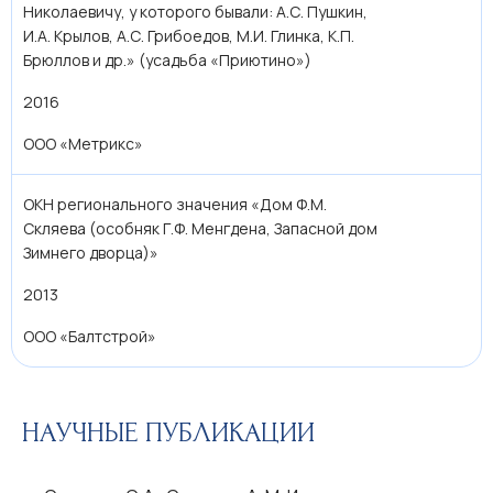
Николаевичу, у которого бывали: А.С. Пушкин,
И.А. Крылов, А.С. Грибоедов, М.И. Глинка, К.П.
Брюллов и др.» (усадьба «Приютино»)
2016
ООО «Метрикс»
ОКН регионального значения «Дом Ф.М.
Скляева (особняк Г.Ф. Менгдена, Запасной дом
Зимнего дворца)»
2013
ООО «Балтстрой»
НАУЧНЫЕ ПУБЛИКАЦИИ