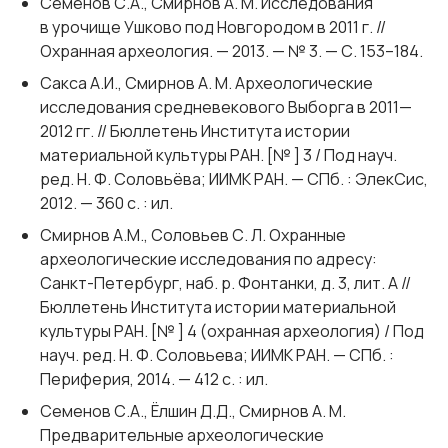
Семенов С.А., Смирнов А. М. Исследования
в урочище Ушково под Новгородом в 2011 г. //
Охранная археология. — 2013. — № 3. — С. 153–184.
Сакса А.И., Смирнов А. М. Археологические
исследования средневекового Выборга в 2011—
2012 гг. // Бюллетень Института истории
материальной культуры РАН. [№ ] 3 / Под науч.
ред. Н. Ф. Соловьёва; ИИМК РАН. — СПб. : ЭлекСис,
2012. — 360 с. : ил.
Смирнов А.М., Соловьев С. Л. Охранные
археологические исследования по адресу:
Санкт-Петербург, наб. р. Фонтанки, д. 3, лит. А //
Бюллетень Института истории материальной
культуры РАН. [№ ] 4 (охранная археология) / Под
науч. ред. Н. Ф. Соловьева; ИИМК РАН. — СПб. :
Периферия, 2014. — 412 с. : ил.
Семенов С.А., Ёлшин Д.Д., Смирнов А. М.
Предварительные археологические