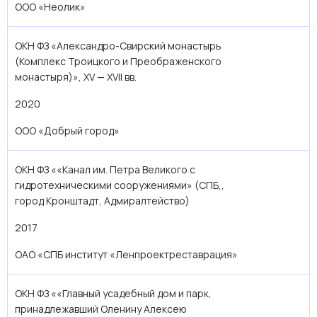
ООО «Неолик»
ОКН ФЗ «Александро-Свирский монастырь
(Комплекс Троицкого и Преображенского
монастыря)», XV — XVII вв.
2020
ООО «Добрый город»
ОКН ФЗ ««Канал им. Петра Великого с
гидротехническими сооружениями» (СПБ,,
город Кронштадт, Адмиралтейство)
2017
ОАО «СПБ институт «Ленпроектреставрация»
ОКН ФЗ ««Главный усадебный дом и парк,
принадлежавший Оленину Алексею