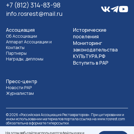
+7 (812) 314-83-98
info.rosrest@mail.ru
Ассоциация
Исторические
Об Ассоциации
поселения
Аппарат Ассоциации и
Мониторинг
Контакты
законодательства
Партнеры
КУЛЬТУРА.РФ
Награды, дипломы
Вступить в РАР
Пресс-центр
Новости РАР
Журналистам
©
2026
«Российская Ассоциация Реставраторов». При цитировании и
ином использовании материалов портала ссылка на www.rosrest.com
обязательна в формате гиперссылки.
Политика обработки персональных данных
Разработка сайта
На этом веб-сайте используются файлы куки и