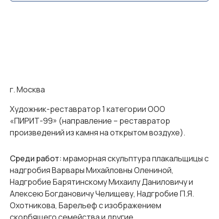
г. Москва
Художник-реставратор 1 категории ООО
«ПИРИТ-99» (направление – реставратор
произведений из камня на открытом воздухе).
Среди работ:
мраморная скульптура плакальщицы с
надгробия Варвары Михайловны Олениной,
Надгробие Барятинскому Михаилу Даниловичу и
Алексею Богдановичу Челищеву, Надгробие П.Я.
Охотникова, Барельеф с изображением
скорбящего семейства и другие.