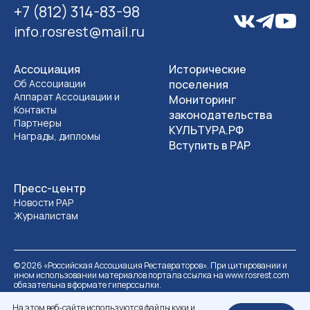
+7 (812) 314-83-98
info.rosrest@mail.ru
Ассоциация
Исторические
Об Ассоциации
поселения
Аппарат Ассоциации и
Мониторинг
Контакты
законодательства
Партнеры
КУЛЬТУРА.РФ
Награды, дипломы
Вступить в РАР
Пресс-центр
Новости РАР
Журналистам
©
2026
«Российская Ассоциация Реставраторов». При цитировании и
ином использовании материалов портала ссылка на www.rosrest.com
обязательна в формате гиперссылки.
Политика обработки персональных данных
Разработка сайта
На этом веб-сайте используются файлы куки и