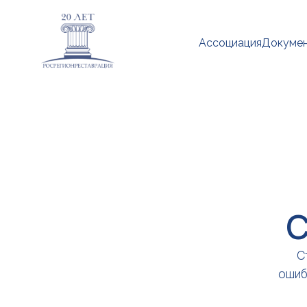
Ассоциация
Докуме
С
С
ошиб