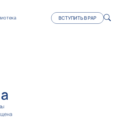
ВСТУПИТЬ В РАР
лиотека
на
вы
ещена