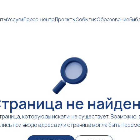
нты
Услуги
Пресс-центр
Проекты
События
Образование
Биб
траница не найде
траница, которую вы искали, не существует. Возможно, 
лись при вводе адреса или страница могла быть перем