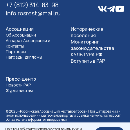
+7 (812) 314-83-98
info.rosrest@mail.ru
Ассоциация
Исторические
Об Ассоциации
поселения
Аппарат Ассоциации и
Мониторинг
Контакты
законодательства
Партнеры
КУЛЬТУРА.РФ
Награды, дипломы
Вступить в РАР
Пресс-центр
Новости РАР
Журналистам
©
2026
«Российская Ассоциация Реставраторов». При цитировании и
ином использовании материалов портала ссылка на www.rosrest.com
обязательна в формате гиперссылки.
Политика обработки персональных данных
Разработка сайта
На этом веб-сайте используются файлы куки и