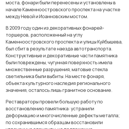
моста, фонари были перенесены и установлены в
начале Каменноостровского проспекта на участке
между Невой и Иоанновским мостом.
В 2009 году один из декоративных фонарей-
торшеров, расположенный на углу
Каменноостровского проспекта и улицы Куйбышева,
был сбит в результате наезда автотранспорта.
Конструктивные и декоративные части памятника
были повреждены, чугунная поверхность имела
множественные разрушения, матовые стекла
светильника были выбиты. На месте фонаря,
объекта культурного наследия регионального
значения, осталось лишь гранитное основание.
Реставраторы провели большую работу по
восстановлению памятника: устранили
деформацию и многочисленные дефекты металла;
по сохранившимся образцам восстановили