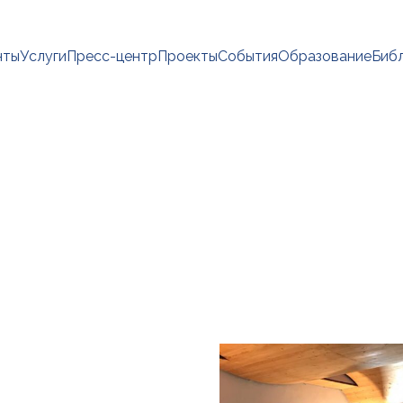
нты
Услуги
Пресс-центр
Проекты
События
Образование
Биб