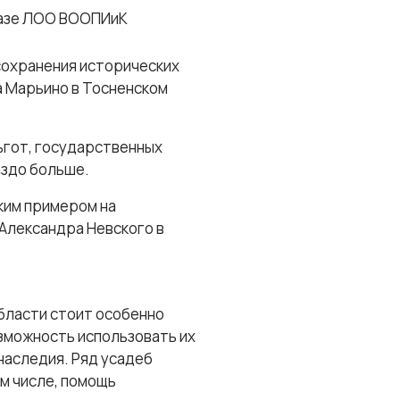
 базе ЛОО ВООПИиК
сохранения исторических
а Марьино в Тосненском
ьгот, государственных
аздо больше.
ким примером на
Александра Невского в
бласти стоит особенно
зможность использовать их
наследия. Ряд усадеб
м числе, помощь