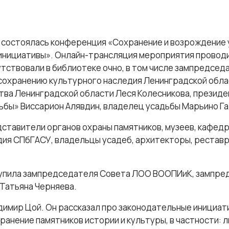
е состоялась конференция «Сохранение и возрождение
инициативы». Онлайн-трансляция мероприятия проводи
утствовали в библиотеке очно, в том числе зампредсед
сохранению культурного наследия Ленинградской обла
тва Ленинградской области Леся Колесникова, презид
бы» Виссарион Алявдин, владелец усадьбы Марьино Га
ставители органов охраны памятников, музеев, кафед
ия СПбГАСУ, владельцы усадеб, архитекторы, реставр
упила зампредседателя Совета ЛОО ВООПИиК, зампре
Татьяна Черняева.
имир Цой. Он рассказал про законодательные инициати
хранение памятников истории и культуры, в частности: 