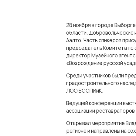
28 ноября в городе Выборг
области. Добровольческие 
Аалто. Часть спикеров прис
председатель Комитета по 
директор Музейного агентс
«Возрождение русской усадь
Среди участников были пред
градостроительного наслед
ЛОО ВООПИиК.
Ведущей конференции выст
ассоциации реставраторов 
Открывал мероприятие Влад
регионе и направлены на со