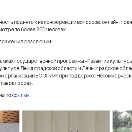
ность поднятых на конференции вопросов, онлайн-тра
мотрело более 800 человек.
тражены в резолюции.
амках государственной программы «Развитие культуры
культуре Ленинградской области и Ленинградское обл
ой организации ВООПИиК при поддержке Некоммерческ
ставраторов».
на по
ссылке.