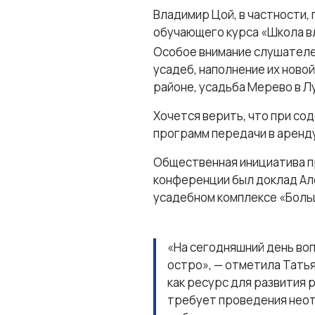
Владимир Цой, в частности
обучающего курса «Школа в
Особое внимание слушателе
усадеб, наполнение их ново
районе, усадьба Мерево в Л
Хочется верить, что при со
программ передачи в аренду
Общественная инициатива п
конференции был доклад Ал
усадебном комплексе «Боль
«На сегодняшний день во
остро», — отметила Тать
как ресурс для развития 
требует проведения неот