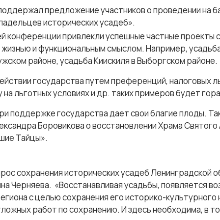
, поддержал предложение участников о проведении на
ладельцев исторических усадеб».
й конференции привлекли успешные частные проекты 
й жизнью и функциональным смыслом. Например, усадьб
ужском районе, усадьба Киискиля в Выборгском районе.
действии государства путем преференций, налоговых л
 на льготных условиях и др. таких примеров будет гор
ри поддержке государства дает свои благие плоды. Та
ександра Боровикова о восстановлении Храма Святого 
шие Тайцы».
прос сохранения исторических усадеб Ленинградской о
яна Черняева. «Восстанавливая усадьбы, появляется во
региона с целью сохранения его историко-культурного 
ложных работ по сохранению. И здесь необходима, в то