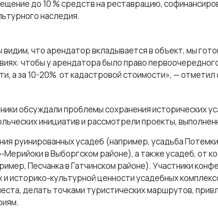
мещение до 10 % средств на реставрацию, софинансир
льтурного наследия.
мы видим, что арендатор вкладывается в объект, мы гот
виях: чтобы у арендатора было право первоочередного в
и, а за 10-20% от кадастровой стоимости», — отметил 
ники обсуждали проблемы сохранения исторических уса
льческих инициатив и рассмотрели проекты, выполне
ия руинированных усадеб (например, усадьба Потемки
-Мерийоки в Выборгском районе), а также усадеб, от к
мер, Песчанка в Гатчинском районе). Участники конфе
 и историко-культурной ценности усадебных комплексо
еста, делать точками туристических маршрутов, прив
риям.