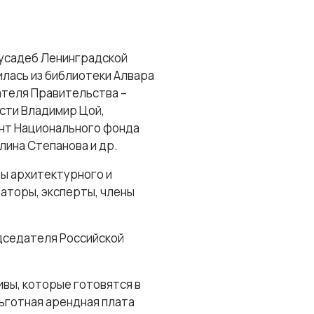
 усадеб Ленинградской
лась из библиотеки Алвара
ателя Правительства –
сти Владимир Цой,
ент Национального фонда
лина Степанова и др.
ры архитектурного и
аторы, эксперты, члены
дседателя Российской
вы, которые готовятся в
льготная арендная плата