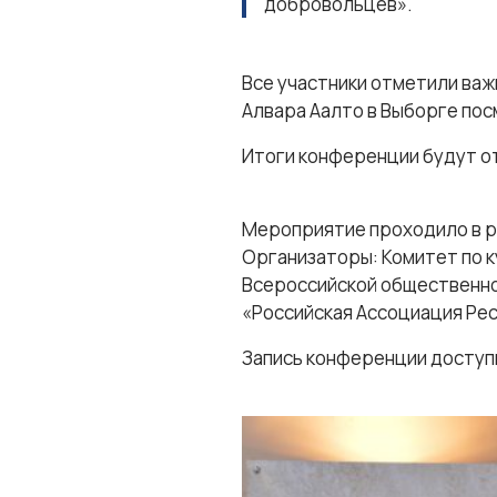
добровольцев».
Все участники отметили важ
Алвара Аалто в Выборге пос
Итоги конференции будут о
Мероприятие проходило в р
Организаторы: Комитет по 
Всероссийской общественн
«Российская Ассоциация Ре
Запись конференции доступ