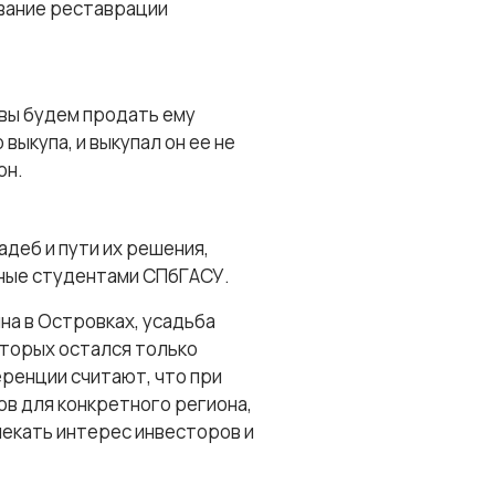
ование реставрации
овы будем продать ему
ыкупа, и выкупал он ее не
он.
деб и пути их решения,
нные студентами СПбГАСУ.
на в Островках, усадьба
оторых остался только
ренции считают, что при
в для конкретного региона,
лекать интерес инвесторов и