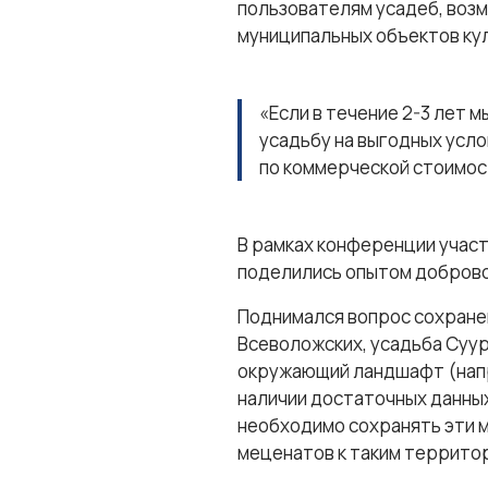
пользователям усадеб, воз
муниципальных объектов ку
«Если в течение 2-3 лет 
усадьбу на выгодных усло
по коммерческой стоимост
В рамках конференции участ
поделились опытом доброво
Поднимался вопрос сохранен
Всеволожских, усадьба Суур
окружающий ландшафт (напри
наличии достаточных данных
необходимо сохранять эти м
меценатов к таким террито